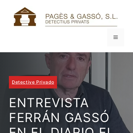
Saltar
al
contenido
Menú
Detective Privado
ENTREVISTA
FERRÁN GASSÓ
EN EL DIARIO EL